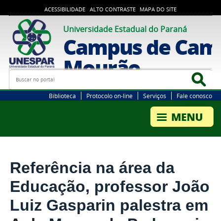
ACESSIBILIDADE
ALTO CONTRASTE
MAPA DO SITE
Universidade Estadual do Paraná
Campus de Cam
Mourão
Busca
Bus
Biblioteca
Protocolo on-line
Serviços
Fale conosco
Referência na área da
Educação, professor João
Luiz Gasparin palestra em