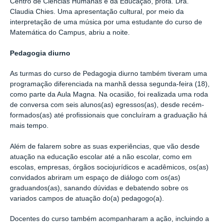
Centro de Ciências Humanas e da Educação, profa. Dra.
Claudia Chies.
Uma apresentação cultural
,
por meio da
interpretação de uma música por uma estudante do curso de
Matemática do Campus
,
abriu a noite.
Pedagogia diurno
As turmas d
o curso de
Pedagogia diurno também tiveram uma
programação diferenciada na manhã dessa segunda-feira (18)
,
como parte da Aula Magna. Na ocasião, foi realizada uma roda
de conversa com
seis
alunos
(as) egressos(as), desde recém-
formados(as) até profissionais que concluíram a graduação há
mais tempo.
Além de falarem sobre as suas
experiências
, que
vão desde
atuação na educação escolar até a não escolar, como em
escolas, empresas, órgãos sociojurídicos e acadêmicos, os(as)
convidados
abriram um espaço de diálogo com os(as)
graduandos(as), sanando dúvidas e debatendo sobre os
variados campos de atuação do(a) pedagogo(a).
Docentes do curso também acompanharam a ação, incluindo a