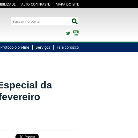
IBILIDADE
ALTO CONTRASTE
MAPA DO SITE
Busca
Buscar no portal
Twitter
YouTube
Protocolo on-line
Serviços
Fale conosco
Especial da
fevereiro