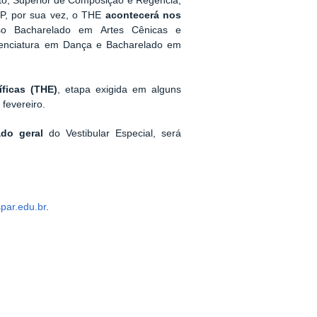
o, Superior de Composição e Regência,
P, por sua vez, o THE
acontecerá nos
o Bacharelado em Artes Cênicas e
cenciatura em Dança e Bacharelado em
ficas (THE)
, etapa exigida em alguns
 fevereiro.
tado geral
do Vestibular Especial, será
spar.edu.br
.