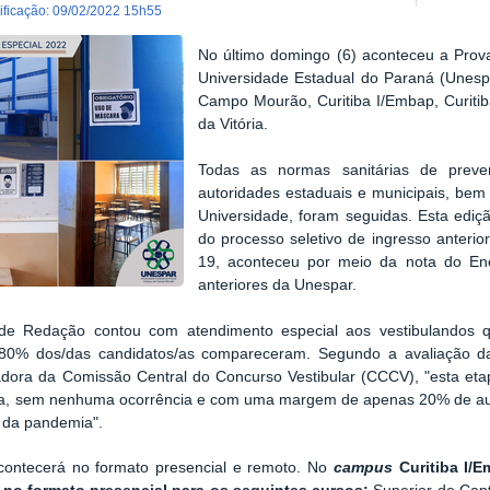
dificação
:
09/02/2022 15h55
No último domingo (6) aconteceu a Prov
Universidade Estadual do Paraná (Unesp
Campo Mourão, Curitiba I/Embap, Curitib
da Vitória.
Todas as normas sanitárias de preve
autoridades estaduais e municipais, be
Universidade, foram seguidas. Esta ediç
do processo seletivo de ingresso anteri
19, aconteceu por meio da nota do En
anteriores da Unespar.
de Redação contou com atendimento especial aos vestibulandos q
80% dos/das candidatos/as compareceram. Segundo a avaliação da
dora da Comissão Central do Concurso Vestibular (CCCV), "esta et
tiva, sem nenhuma ocorrência e com uma margem de apenas 20% de au
 da pandemia".
ontecerá no formato presencial e remoto. No
campus
Curitiba I/