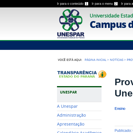
Ir para o conteúdo
1
Ir para o menu
2
Ir para
Universidade Estad
Campus 
VOCÊ ESTÁ AQUI:
PÁGINA INICIAL
>
NOTÍCIAS
>
PRO
Pro
Une
UNESPAR
A Unespar
Ensino
Administração
Apresentação
publicado
:
Calendário Acadêmico