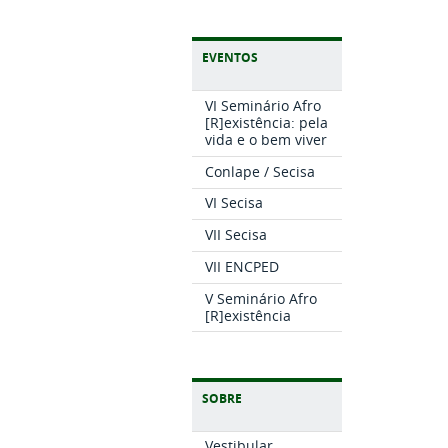
EVENTOS
VI Seminário Afro
[R]existência: pela
vida e o bem viver
Conlape / Secisa
VI Secisa
VII Secisa
VII ENCPED
V Seminário Afro
[R]existência
SOBRE
Vestibular