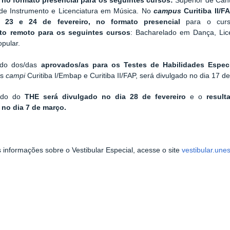
,
no formato presencial para os seguintes cursos:
Superior de Cant
 de Instrumento e Licenciatura em Música. No
campus
Curitiba II/FA
, 23 e 24 de fevereiro, no formato presencial
para o curs
to remoto para os seguintes cursos
: Bacharelado em Dança, Li
pular.
ado dos/das
aprovados/as para os Testes de Habilidades Especí
os
campi
Curitiba I/Embap e Curitiba II/FAP, será divulgado no dia 17 de
tado do
THE será divulgado no dia 28 de fevereiro
e o
resul
o
no dia 7 de março.
 informações sobre o Vestibular Especial, acesse o site
vestibular.une