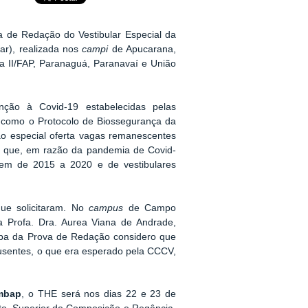
a de Redação do Vestibular Especial da
ar), realizada nos
campi
de Apucarana,
a II/FAP, Paranaguá, Paranavaí e União
nção à Covid-19 estabelecidas pelas
m como o Protocolo de Biossegurança da
ão especial oferta vagas remanescentes
or que, em razão da pandemia de Covid-
em de 2015 a 2020 e de vestibulares
ue solicitaram. No
campus
de Campo
 Profa. Dra. Aurea Viana de Andrade,
apa da Prova de Redação considero que
sentes, o que era esperado pela CCCV,
Embap
, o THE será nos dias 22 e 23 de