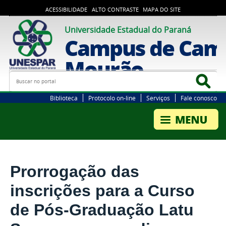
ACESSIBILIDADE
ALTO CONTRASTE
MAPA DO SITE
Universidade Estadual do Paraná
Campus de Cam
Mourão
Busca
Bus
Biblioteca
Protocolo on-line
Serviços
Fale conosco
Prorrogação das
inscrições para a Curso
de Pós-Graduação Latu