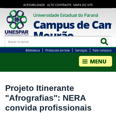
ACESSIBILIDADE
ALTO CONTRASTE
MAPA DO SITE
Universidade Estadual do Paraná
Campus de Cam
Mourão
Busca
Bus
Biblioteca
Protocolo on-line
Serviços
Fale conosco
Projeto Itinerante
"Afrografias": NERA
convida profissionais