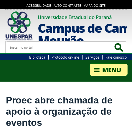
ACESSIBILIDADE
ALTO CONTRASTE
MAPA DO SITE
Universidade Estadual do Paraná
Campus de Cam
Mourão
Busca
Bus
Biblioteca
Protocolo on-line
Serviços
Fale conosco
Proec abre chamada de
apoio à organização de
eventos