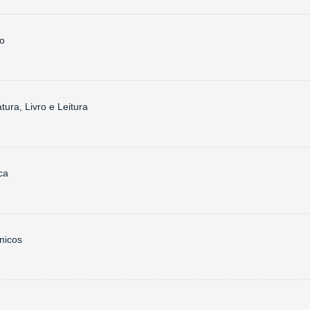
ro
atura, Livro e Leitura
ca
nicos