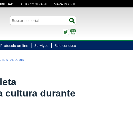
IBILIDADE
ALTO CONTRASTE
MAPA DO SITE
Busca
Buscar no portal
Twitter
YouTube
Protocolo on-line
Serviços
Fale conosco
NTE A PANDEMIA
leta
 cultura durante