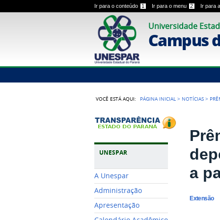
Ir para o conteúdo
1
Ir para o menu
2
Ir para
Universidade Estad
Campus 
VOCÊ ESTÁ AQUI:
PÁGINA INICIAL
>
NOTÍCIAS
>
PRÊ
Prê
dep
UNESPAR
a p
A Unespar
Administração
Extensão
Apresentação
Calendário Acadêmico