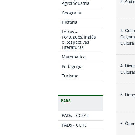
2. Audi
Agroindustrial
Geografia
História
3. Cultu
Letras –
Português/Inglês
Caiçara
e Respectivas
Cultura
Literaturas
Matemática
Pedagogia
4. Dive
Cultura
Turismo
5. Dan
PADS
PADs - CCSAE
6. Óper
PADs - CCHE