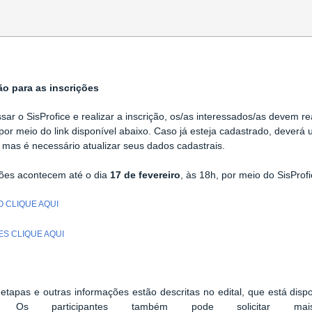
ão para as inscrições
ssar o
SisProfice
e realizar a inscrição, os/as interessados/as devem r
 por meio do link disponível abaixo. Caso já esteja cadastrado, deverá
, mas é necessário atualizar seus dados cadastrais.
ções acontecem até o dia
17 de fevereiro
, às 18h, por meio do
SisProf
 CLIQUE AQUI
ES CLIQUE AQUI
etapas e outras informações estão descritas no edital, que está disp
 Os participantes também pode solicitar 