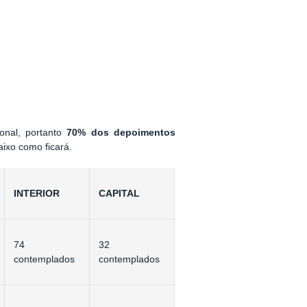
ional, portanto
70% dos depoimentos
aixo como ficará.
INTERIOR
CAPITAL
74
32
contemplados
contemplados