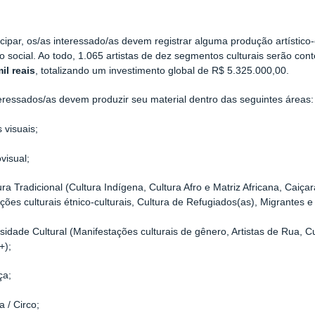
icipar, os/as interessado/as devem registrar alguma produção artístico-
o social. Ao todo, 1.065 artistas de dez segmentos culturais serão 
il reais
, totalizando um investimento global de R$ 5.325.000,00.
eressados/as devem produzir seu material dentro das seguintes áreas:
visuais;
visual;
a Tradicional (Cultura Indígena, Cultura Afro e Matriz Africana, Caiça
ções culturais étnico-culturais, Cultura de Refugiados(as), Migrantes e
idade Cultural (Manifestações culturais de gênero, Artistas de Rua, C
+);
a;
 / Circo;