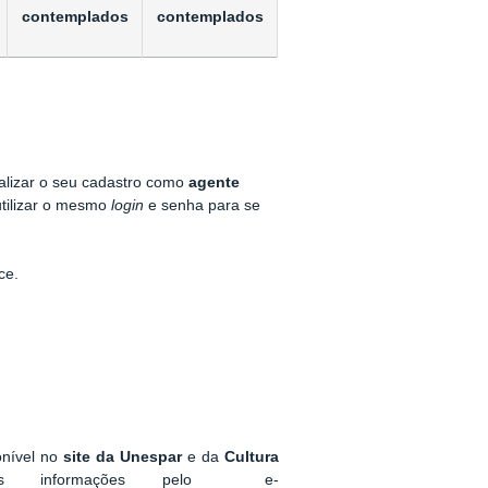
contemplados
contemplados
ealizar o seu cadastro como
agente
 utilizar o mesmo
login
e senha para se
ice
.
onível no
site da Unespar
e da
Cultura
mais informações pelo e-