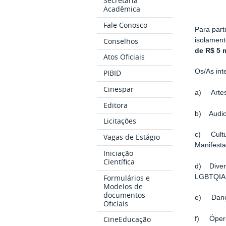
Secretaria
Acadêmica
Fale Conosco
Para part
Conselhos
isolament
de R$ 5 m
Atos Oficiais
Os/As int
PIBID
Cinespar
a) Artes 
Editora
b) Audio
Licitações
c) Cultur
Vagas de Estágio
Manifesta
Iniciação
Científica
d) Divers
Formulários e
LGBTQIA
Modelos de
documentos
e) Danç
Oficiais
CineEducação
f) Ópera