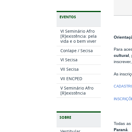
EVENTOS
VI Seminário Afro
[R]existência: pela
Orientaç
vida e o bem viver
Para ace
Conlape / Secisa
cultural
,
VI Secisa
inscrever
VII Secisa
As inscri
VII ENCPED
CADASTRO
V Seminário Afro
[R]existência
INSCRIÇÕ
SOBRE
Todas as 
Paraná
.
Vestibular