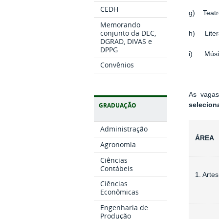
CEDH
g) Teatr
Memorando
conjunto da DEC,
h) Litera
DGRAD, DIVAS e
DPPG
i) Músic
Convênios
As vagas
selecion
GRADUAÇÃO
Administração
ÁREA
Agronomia
Ciências
Contábeis
1. Artes
Ciências
Econômicas
Engenharia de
Produção