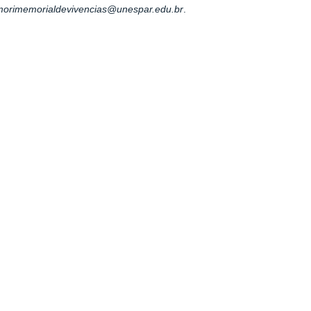
morimemorialdevivencias@unespar.edu.br
.