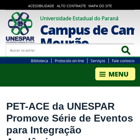
ACESSIBILIDADE
ALTO CONTRASTE
MAPA DO SITE
Universidade Estadual do Paraná
Campus de Cam
Mourão
Busca
Bus
Biblioteca
Protocolo on-line
Serviços
Fale conosco
PET-ACE da UNESPAR
Promove Série de Eventos
para Integração