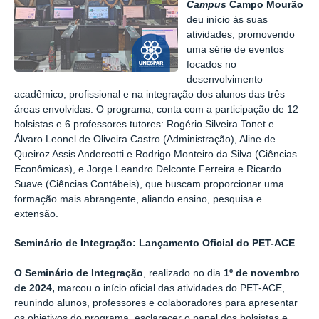
Campus
Campo Mourão
deu início às suas
atividades, promovendo
uma série de eventos
focados no
desenvolvimento
acadêmico, profissional e na integração dos alunos das três
áreas envolvidas. O programa, conta com a participação de 12
bolsistas e 6 professores tutores: Rogério Silveira Tonet e
Álvaro Leonel de Oliveira Castro (Administração), Aline de
Queiroz Assis Andereotti e Rodrigo Monteiro da Silva (Ciências
Econômicas), e Jorge Leandro Delconte Ferreira e Ricardo
Suave (Ciências Contábeis), que buscam proporcionar uma
formação mais abrangente, aliando ensino, pesquisa e
extensão.
Seminário de Integração: Lançamento Oficial do PET-ACE
O Seminário de Integração
, realizado no dia
1º de novembro
de 2024,
marcou o início oficial das atividades do PET-ACE,
reunindo alunos, professores e colaboradores para apresentar
os objetivos do programa, esclarecer o papel dos bolsistas e