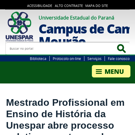
ACESSIBILIDADE
ALTO CONTRASTE
MAPA DO SITE
Universidade Estadual do Paraná
Campus de Cam
Mourão
Busca
Bus
Biblioteca
Protocolo on-line
Serviços
Fale conosco
Mestrado Profissional em
Ensino de História da
Unespar abre processo