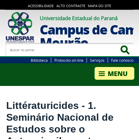
ACESSIBILIDADE
ALTO CONTRASTE
MAPA DO SITE
Universidade Estadual do Paraná
Campus de Cam
Mourão
Busca
Bus
Biblioteca
Protocolo on-line
Serviços
Fale conosco
Littératuricides - 1.
Seminário Nacional de
Estudos sobre o