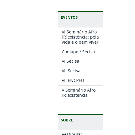
EVENTOS
VI Seminário Afro
[R]existência: pela
vida e o bem viver
Conlape / Secisa
VI Secisa
VII Secisa
VII ENCPED
V Seminário Afro
[R]existência
SOBRE
Vestibular