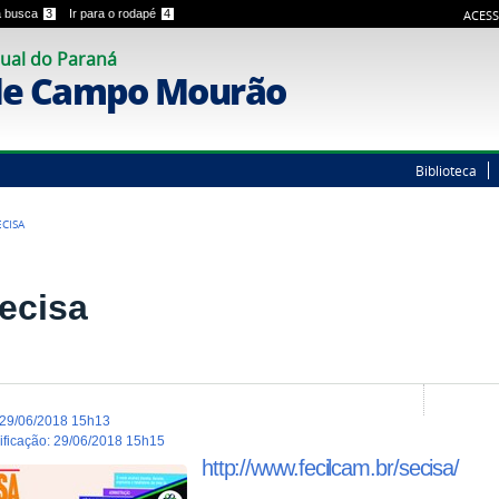
 a busca
3
Ir para o rodapé
4
ACESS
ual do Paraná
de Campo Mourão
Biblioteca
ECISA
Secisa
29/06/2018 15h13
dificação
:
29/06/2018 15h15
http://www.fecilcam.br/secisa/