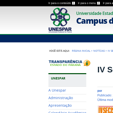
Ir para o conteúdo
1
Ir para o menu
2
Ir para
Universidade Estad
Campus 
VOCÊ ESTÁ AQUI:
PÁGINA INICIAL
>
NOTÍCIAS
>
IV S
IV 
UNESPAR
A Unespar
por
publicado
:
Administração
última mo
Apresentação
Calendário Acadêmico