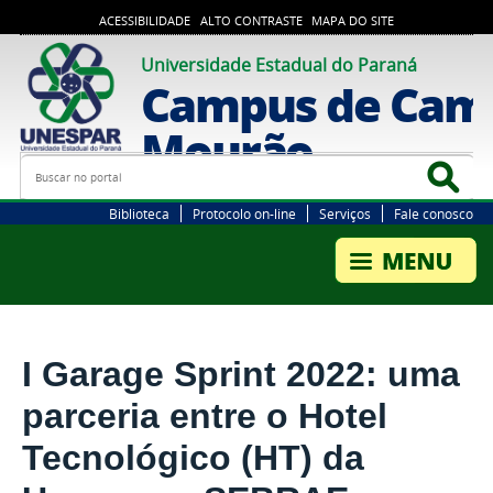
ACESSIBILIDADE
ALTO CONTRASTE
MAPA DO SITE
Universidade Estadual do Paraná
Campus de Cam
Mourão
Busca
Bus
Biblioteca
Protocolo on-line
Serviços
Fale conosco
I Garage Sprint 2022: uma
parceria entre o Hotel
Tecnológico (HT) da