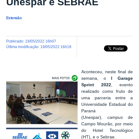
Unespar e SEBRAE
Extensão
publicado
:
19/05/2022 16h07
última modificação
:
19/05/2022 16h18
Aconteceu, neste final de
Exibir carrossel de imagens
semana, o
I Garage
Sprint 2022
, evento
realizado como fruto de
uma parceria entre a
Universidade Estadual do
Paraná
(Unespar),
campus
de
Campo Mourão, por meio
do Hotel Tecnológico
(HT), e o Sebrae.