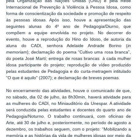
pela Organização das Nações Unidas (ONU) e pela Rede
Internacional de Prevenção à Violência à Pessoa Idosa, como
forma de conscientização da sociedade e promoção de respeito
às pessoas idosas. Após isso, houve a apresentação das
seguintes alunas do 4º ano de Pedagogia/Diurno, que
compõem a equipe envolvida no projeto.
No decorrer do
evento, houve a reprodução do Hino do Idoso, de autoria da
aluna do CADI, senhora Adelaide Andrade Borino (
in
memoriam
); declamação do poema “Cultivo uma rosa branca”,
do poeta José Martí; entrega
de rosas brancas à cada mulher
idosa participante do projeto; reprodução de vídeo produzido
pelas estudantes de Pedagogia e do curta-metragem intitulado
“O que é aquilo” (2007)
; e declamação de breves poemas.
No encerramento das atividades, houve o comunicado de que,
no sábado, dia 02 de julho, às 8h30min, haverá atividade para
as mulheres do CADI, no Miniauditório da Unespar. A atividade
será conduzida pelas estudantes e docentes do quarto ano de
Pedagogia/Noturno. O trabalho continuará, com oficinas de
Arte, até 30 de julho e, posteriormente, no período de agosto a
dezembro, os trabalhos seguem, com o projeto: “Mobilizando a
memória e as histórias da vida de mulheres idosas por meio da