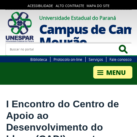
ACESSIBILIDADE
ALTO CONTRASTE
MAPA DO SITE
Universidade Estadual do Paraná
Campus de Cam
Mourão
Busca
Bus
Biblioteca
Protocolo on-line
Serviços
Fale conosco
I Encontro do Centro de
Apoio ao
Desenvolvimento do