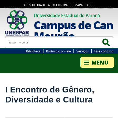
ACESSIBILIDADE
ALTO CONTRASTE
MAPA DO SITE
Universidade Estadual do Paraná
Campus de Cam
Mourão
Busca
Bus
Biblioteca
Protocolo on-line
Serviços
Fale conosco
I Encontro de Gênero,
Diversidade e Cultura