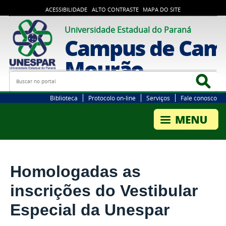
ACESSIBILIDADE
ALTO CONTRASTE
MAPA DO SITE
Universidade Estadual do Paraná
Campus de Cam
Mourão
Busca
Bus
Biblioteca
Protocolo on-line
Serviços
Fale conosco
Homologadas as
inscrições do Vestibular
Especial da Unespar