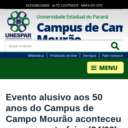
ACESSIBILIDADE
ALTO CONTRASTE
MAPA DO SITE
Universidade Estadual do Paraná
Campus de Cam
Mourão
Busca
Bus
Biblioteca
Protocolo on-line
Serviços
Fale conosco
Evento alusivo aos 50
anos do Campus de
Campo Mourão aconteceu