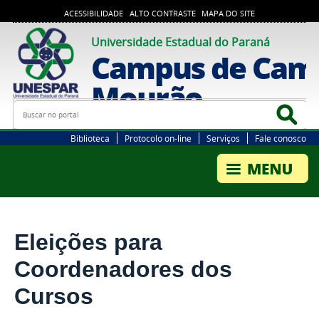
ACESSIBILIDADE
ALTO CONTRASTE
MAPA DO SITE
Universidade Estadual do Paraná
Campus de Cam
Mourão
Busca
Bus
Biblioteca
Protocolo on-line
Serviços
Fale conosco
Eleições para
Coordenadores dos
Cursos