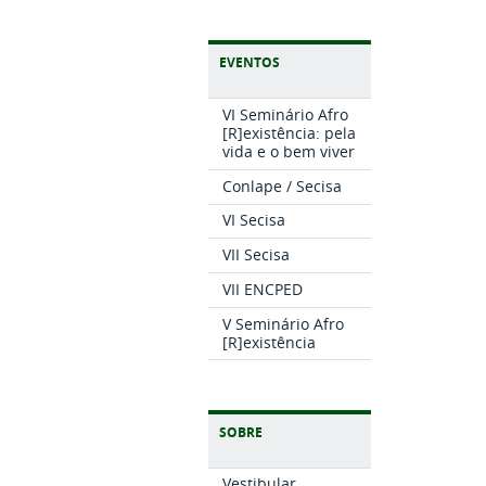
EVENTOS
VI Seminário Afro
[R]existência: pela
vida e o bem viver
Conlape / Secisa
VI Secisa
VII Secisa
VII ENCPED
V Seminário Afro
[R]existência
SOBRE
Vestibular