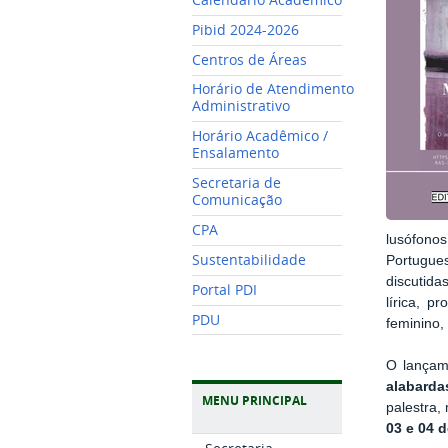
Pibid 2024-2026
Centros de Áreas
Horário de Atendimento
Administrativo
Horário Acadêmico /
Ensalamento
Secretaria de
Comunicação
CPA
lusófono
Sustentabilidade
Portugues
discutida
Portal PDI
lírica, p
PDU
feminino,
O lançam
alabarda
MENU PRINCIPAL
palestra,
03 e 04 