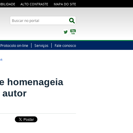
IBILIDADE
ALTO CONTRASTE
MAPA DO SITE
Busca
Buscar no portal
Twitter
YouTube
Protocolo on-line
Serviços
Fale conosco
OR
que homenageia
 autor