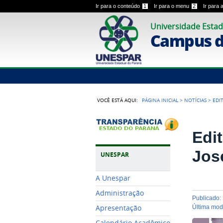
Ir para o conteúdo
1
Ir para o menu
2
Ir para
Universidade Estad
Campus 
VOCÊ ESTÁ AQUI:
PÁGINA INICIAL
>
NOTÍCIAS
>
EDI
Edi
Jos
UNESPAR
A Unespar
Administração
publicado
:
Apresentação
última mo
Calendário Acadêmico