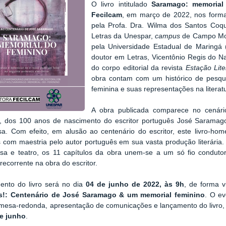
O livro intitulado
Saramago: memorial
Fecilcam
, em março de 2022, nos formato
pela Profa. Dra. Wilma dos Santos Coqu
Letras da Unespar,
campus
de Campo Mou
pela Universidade Estadual de Maringá
doutor em Letras, Vicentônio Regis do 
do corpo editorial da revista
Estação Lite
obra contam com um histórico de pesqu
feminina e suas representações na literat
A obra publicada comparece no cenári
s, dos 100 anos de nascimento do escritor português José Saramago
a. Com efeito, em alusão ao centenário do escritor, este livro-ho
s com maestria pelo autor português em sua vasta produção literária. P
rosa e teatro, os 11 capítulos da obra unem-se a um só fio condut
 recorrente na obra do escritor.
ento do livro será no dia
04 de junho de 2022, às 9h
, de forma v
s!: Centenário de José Saramago & um memorial feminino
. O e
 mesa-redonda, apresentação de comunicações e lançamento do livro, 
de junho
.