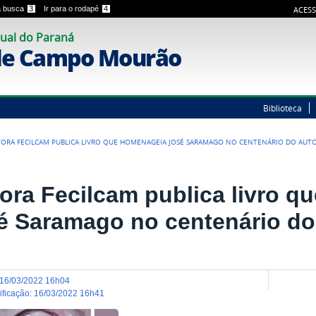
 a busca
3
Ir para o rodapé
4
ACESS
ual do Paraná
de Campo Mourão
Biblioteca
TORA FECILCAM PUBLICA LIVRO QUE HOMENAGEIA JOSÉ SARAMAGO NO CENTENÁRIO DO AUT
tora Fecilcam publica livro 
é Saramago no centenário do
16/03/2022 16h04
dificação
:
16/03/2022 16h41