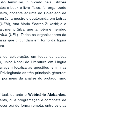
 do feminino
,
publicado pela
Editora
s e-book e livro físico, foi organizado
eiro, docente adjunta do Colegiado de
rão; a mestre e doutoranda em Letras
 (UEM), Ana Maria Soares Zukoski; e o
Nascimento Silva, que também é membro
rária
(UEL). Todos os organizadores da
isas que circundam em torno da figura
ura.
o de celebração, em todos os países
, único Nobel de Literatura em Língua
menagem focaliza as questões femininas
rivilegiando os três principais gêneros:
or por meio da análise do protagonismo
irtual, durante o
Webinário Alabardas,
vento, cuja programação é composta de
ocorrerá de forma remota, entre os dias