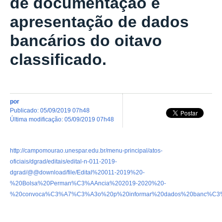
de documentação e
apresentação de dados
bancários do oitavo
classificado.
por
publicado
:
05/09/2019 07h48
última modificação
:
05/09/2019 07h48
http://campomourao.unespar.edu.br/menu-principal/atos-
oficiais/dgrad/editais/edital-n-011-2019-
dgrad/@@download/file/Edital%20011-2019%20-
%20Bolsa%20Perman%C3%AAncia%202019-2020%20-
%20convoca%C3%A7%C3%A3o%20p%20informar%20dados%20banc%C3%A1