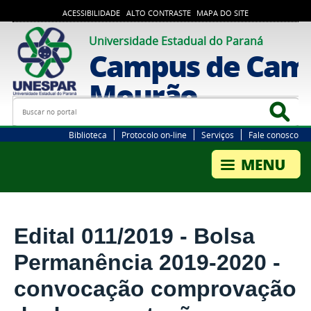
ACESSIBILIDADE
ALTO CONTRASTE
MAPA DO SITE
Universidade Estadual do Paraná
Campus de Cam
Mourão
Busca
Bus
Biblioteca
Protocolo on-line
Serviços
Fale conosco
Edital 011/2019 - Bolsa
Permanência 2019-2020 -
convocação comprovação