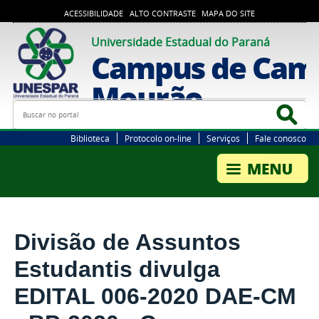
ACESSIBILIDADE
ALTO CONTRASTE
MAPA DO SITE
Universidade Estadual do Paraná
Campus de Cam
Mourão
Busca
Bus
Biblioteca
Protocolo on-line
Serviços
Fale conosco
Divisão de Assuntos
Estudantis divulga
EDITAL 006-2020 DAE-CM