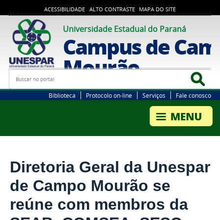
ACESSIBILIDADE
ALTO CONTRASTE
MAPA DO SITE
Universidade Estadual do Paraná
Campus de Cam
Mourão
Busca
Bus
Biblioteca
Protocolo on-line
Serviços
Fale conosco
Diretoria Geral da Unespar
de Campo Mourão se
reúne com membros da