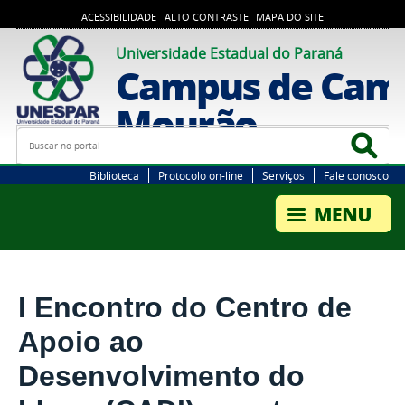
ACESSIBILIDADE
ALTO CONTRASTE
MAPA DO SITE
Universidade Estadual do Paraná
Campus de Cam
Mourão
Busca
Bus
Biblioteca
Protocolo on-line
Serviços
Fale conosco
I Encontro do Centro de
Apoio ao
Desenvolvimento do