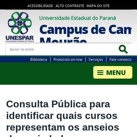
ACESSIBILIDADE
ALTO CONTRASTE
MAPA DO SITE
Universidade Estadual do Paraná
Campus de Cam
Mourão
Busca
Bus
Biblioteca
Protocolo on-line
Serviços
Fale conosco
Consulta Pública para
identificar quais cursos
representam os anseios