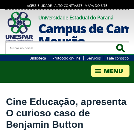
ACESSIBILIDADE
ALTO CONTRASTE
MAPA DO SITE
Universidade Estadual do Paraná
Campus de Cam
Mourão
Busca
Bus
Biblioteca
Protocolo on-line
Serviços
Fale conosco
Cine Educação, apresenta
O curioso caso de
Benjamin Button