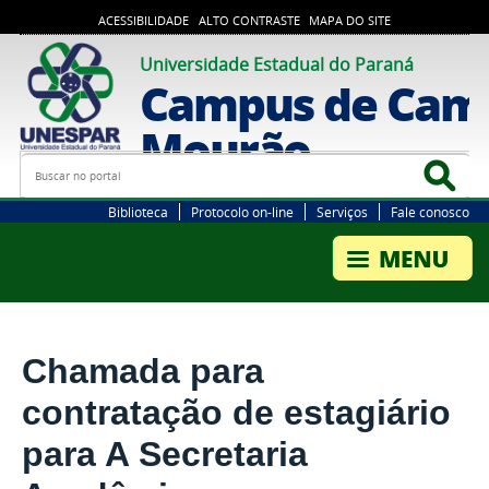
ACESSIBILIDADE
ALTO CONTRASTE
MAPA DO SITE
Universidade Estadual do Paraná
Campus de Cam
Mourão
Busca
Bus
Biblioteca
Protocolo on-line
Serviços
Fale conosco
Chamada para
contratação de estagiário
para A Secretaria