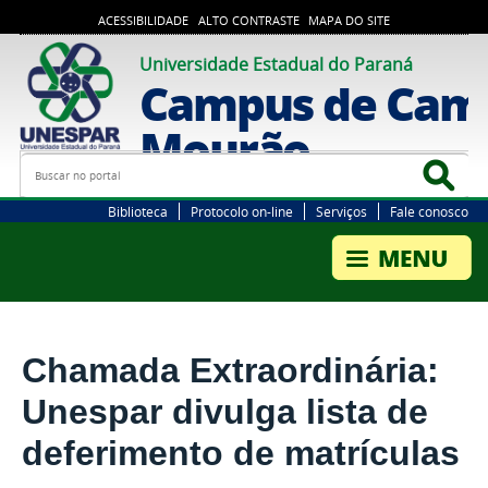
ACESSIBILIDADE
ALTO CONTRASTE
MAPA DO SITE
Universidade Estadual do Paraná
Campus de Cam
Mourão
Busca
Bus
Biblioteca
Protocolo on-line
Serviços
Fale conosco
Chamada Extraordinária:
Unespar divulga lista de
deferimento de matrículas