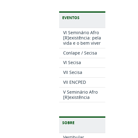
EVENTOS
VI Seminário Afro
[R]existência: pela
vida e o bem viver
Conlape / Secisa
VI Secisa
VII Secisa
VII ENCPED
V Seminário Afro
[R]existência
SOBRE
Vestibular