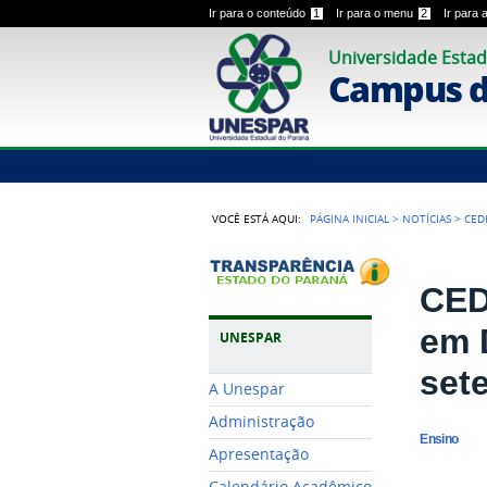
Ir para o conteúdo
1
Ir para o menu
2
Ir para
Universidade Estad
Campus 
VOCÊ ESTÁ AQUI:
PÁGINA INICIAL
>
NOTÍCIAS
>
CED
CED
em 
UNESPAR
set
A Unespar
Administração
Ensino
Apresentação
Calendário Acadêmico