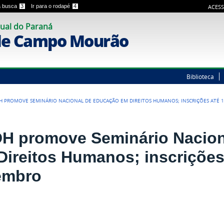
 a busca
3
Ir para o rodapé
4
ACESS
ual do Paraná
de Campo Mourão
Biblioteca
H PROMOVE SEMINÁRIO NACIONAL DE EDUCAÇÃO EM DIREITOS HUMANOS; INSCRIÇÕES ATÉ 
H promove Seminário Nacion
Direitos Humanos; inscrições
embro