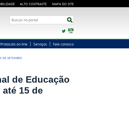
IBILIDADE
ALTO CONTRASTE
MAPA DO SITE
Busca
Buscar no portal
Twitter
YouTube
Protocolo on-line
Serviços
Fale conosco
15 DE SETEMBRO
al de Educação
 até 15 de