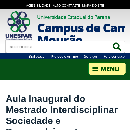
ACESSIBILIDADE
ALTO CONTRASTE
MAPA DO SITE
Universidade Estadual do Paraná
Campus de Cam
Mourão
Busca
Bus
Biblioteca
Protocolo on-line
Serviços
Fale conosco
Aula Inaugural do
Mestrado Interdisciplinar
Sociedade e