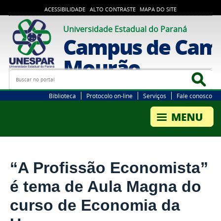
ACESSIBILIDADE
ALTO CONTRASTE
MAPA DO SITE
Universidade Estadual do Paraná
Campus de Cam
Mourão
Busca
Bus
Biblioteca
Protocolo on-line
Serviços
Fale conosco
“A Profissão Economista”
é tema de Aula Magna do
curso de Economia da