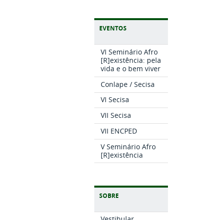
EVENTOS
VI Seminário Afro
[R]existência: pela
vida e o bem viver
Conlape / Secisa
VI Secisa
VII Secisa
VII ENCPED
V Seminário Afro
[R]existência
SOBRE
Vestibular