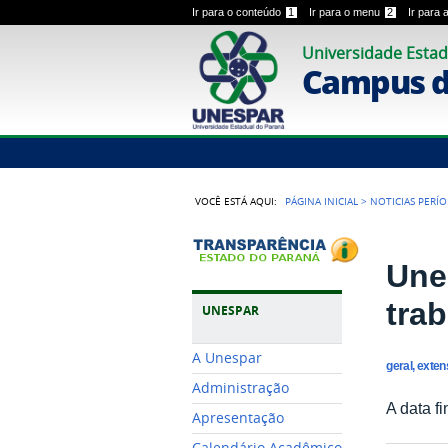
Ir para o conteúdo
1
Ir para o menu
2
Ir para
Universidade Estad
Campus 
VOCÊ ESTÁ AQUI:
PÁGINA INICIAL
>
NOTICIAS PERÍ
Une
tra
UNESPAR
A Unespar
geral, exte
Administração
A data f
Apresentação
Calendário Acadêmico