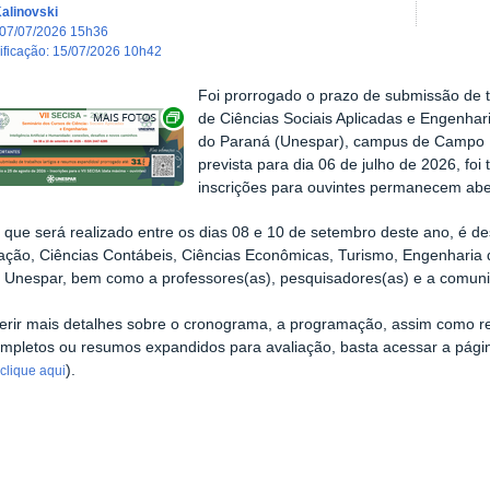
Kalinovski
07/07/2026 15h36
dificação
:
15/07/2026 10h42
Foi prorrogado o prazo de submissão de t
Exibir carrossel de imagens
de Ciências Sociais Aplicadas e Engenhar
do Paraná (Unespar), campus de Campo Mo
prevista para dia 06 de julho de 2026, foi 
inscrições para ouvintes permanecem aber
 que será realizado entre os dias 08 e 10 de setembro deste ano, é d
ação, Ciências Contábeis, Ciências Econômicas, Turismo, Engenharia 
 Unespar, bem como a professores(as), pesquisadores(as) e a comuni
erir mais detalhes sobre o cronograma, a programação, assim como re
ompletos ou resumos expandidos para avaliação, basta acessar a página
(
).
clique aqui