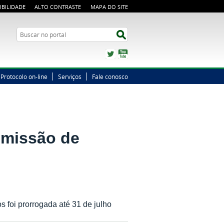
IBILIDADE
ALTO CONTRASTE
MAPA DO SITE
Busca
Buscar no portal
Twitter
YouTube
Protocolo on-line
Serviços
Fale conosco
bmissão de
 foi prorrogada até 31 de julho