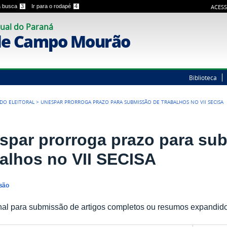
 a busca
3
Ir para o rodapé
4
ACESS
ual do Paraná
de Campo Mourão
Biblioteca
ODO ELEITORAL
>
UNESPAR PRORROGA PRAZO PARA SUBMISSÃO DE TRABALHOS NO VII SECISA
spar prorroga prazo para su
balhos no VII SECISA
nsão
inal para submissão de artigos completos ou resumos expandidos