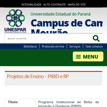
ACESSIBILIDADE
ALTO CONTRASTE
MAPA DO SITE
Universidade Estadual do Paraná
Campus de Cam
Mourão
Busca
Bus
Biblioteca
Protocolo on-line
Serviços
Fale conosco
Projetos de Ensino – PIBID e RP
Título:
Programa Institucional de Bolsa de
Iniciação à Docência (PIBID)