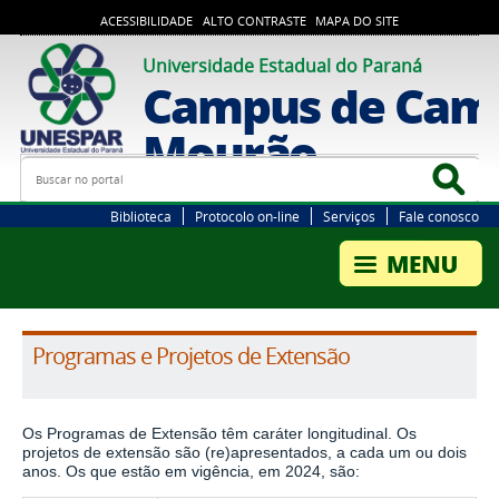
ACESSIBILIDADE
ALTO CONTRASTE
MAPA DO SITE
Universidade Estadual do Paraná
Campus de Cam
Mourão
Busca
Bus
Biblioteca
Protocolo on-line
Serviços
Fale conosco
Programas e Projetos de Extensão
Os Programas de Extensão têm caráter longitudinal. Os
projetos de extensão são (re)apresentados, a cada um ou dois
anos. Os que estão em vigência, em 2024, são: