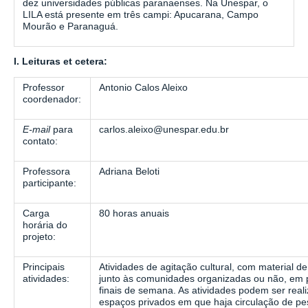
dez universidades públicas paranaenses. Na Unespar, o
LILA está presente em três campi: Apucarana, Campo
Mourão e Paranaguá.
I. Leituras et cetera:
Professor
Antonio Calos Aleixo
coordenador:
E-mail
para
carlos.aleixo@unespar.edu.br
contato:
Professora
Adriana Beloti
participante:
Carga
80 horas anuais
horária do
projeto:
Principais
Atividades de agitação cultural, com material de
atividades:
junto às comunidades organizadas ou não, em 
finais de semana. As atividades podem ser real
espaços privados em que haja circulação de pes