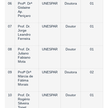
06
Profª. Drª
UNESPAR
Doutora
01
Gislaine
Ap.
Periçaro
07
Prof. Dr.
UNESPAR
Doutor
01
Jorge
Leandro
Ferreira
08
Prof. Dr.
UNESPAR
Doutor
01
Juliano
Fabiano
Mota
09
Profª Drª
UNESPAR
Doutora
02
Márcia de
Fátima
Morais
10
Prof. Dr.
UNESPAR
Doutor
01
Rogério
Silveira
Tonet