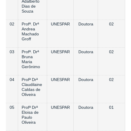
Adalberto
Dias de
Souza
02
Profª. Drª
UNESPAR
Doutora
02
Andrea
Machado
Groff
03
Profª. Drª
UNESPAR
Doutora
02
Bruna
Maria
Gerônimo
04
Profª Drª
UNESPAR
Doutora
02
Claudilaine
Caldas de
Oliveira
05
Profª Drª
UNESPAR
Doutora
01
Eloisa de
Paulo
Oliveira