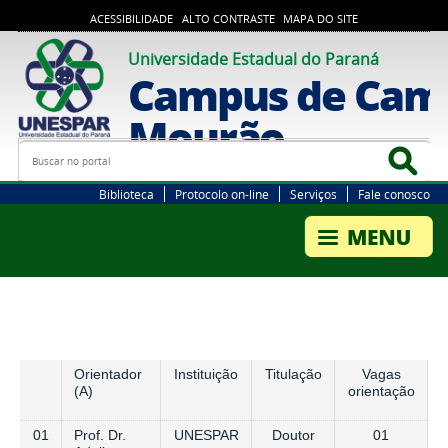
ACESSIBILIDADE
ALTO CONTRASTE
MAPA DO SITE
Universidade Estadual do Paraná
Campus de Cam
Mourão
Busca
Bus
Biblioteca
Protocolo on-line
Serviços
Fale conosco
Orientador
Instituição
Titulação
Vagas
(A)
orientação
01
Prof. Dr.
UNESPAR
Doutor
01