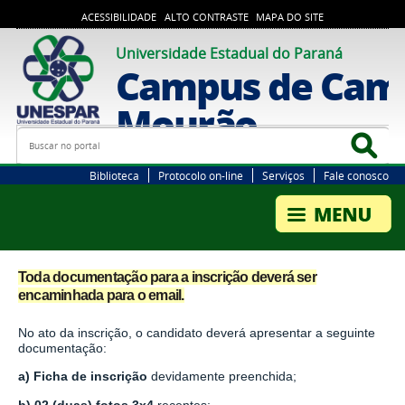
ACESSIBILIDADE
ALTO CONTRASTE
MAPA DO SITE
Universidade Estadual do Paraná
Campus de Cam
Mourão
Busca
Bus
Biblioteca
Protocolo on-line
Serviços
Fale conosco
Toda documentação para a inscrição deverá ser
encaminhada para o email.
No ato da inscrição, o candidato deverá apresentar a seguinte
documentação:
a) Ficha de inscrição
devidamente preenchida;
b) 02 (duas) fotos 3x4
recentes;