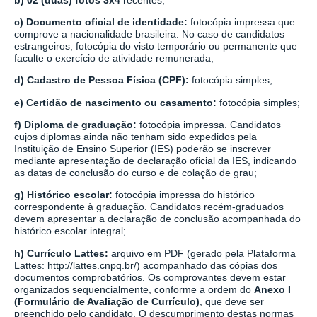
c) Documento oficial de identidade:
fotocópia impressa que
comprove a nacionalidade brasileira. No caso de candidatos
estrangeiros, fotocópia do visto temporário ou permanente que
faculte o exercício de atividade remunerada;
d) Cadastro de Pessoa Física (CPF):
fotocópia simples;
e) Certidão de nascimento ou casamento:
fotocópia simples;
f) Diploma de graduação:
fotocópia impressa. Candidatos
cujos diplomas ainda não tenham sido expedidos pela
Instituição de Ensino Superior (IES) poderão se inscrever
mediante apresentação de declaração oficial da IES, indicando
as datas de conclusão do curso e de colação de grau;
g) Histórico escolar:
fotocópia impressa do histórico
correspondente à graduação. Candidatos recém-graduados
devem apresentar a declaração de conclusão acompanhada do
histórico escolar integral;
h) Currículo Lattes:
arquivo em PDF (gerado pela Plataforma
Lattes:
http://lattes.cnpq.br/
) acompanhado das cópias dos
documentos comprobatórios. Os comprovantes devem estar
organizados sequencialmente, conforme a ordem do
Anexo I
(Formulário de Avaliação de Currículo)
, que deve ser
preenchido pelo candidato. O descumprimento destas normas