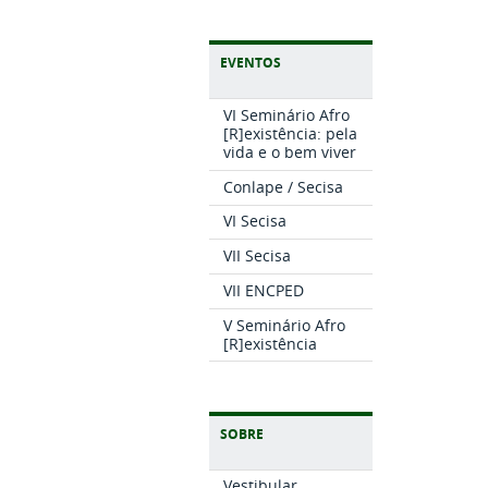
EVENTOS
VI Seminário Afro
[R]existência: pela
vida e o bem viver
Conlape / Secisa
VI Secisa
VII Secisa
VII ENCPED
V Seminário Afro
[R]existência
SOBRE
Vestibular