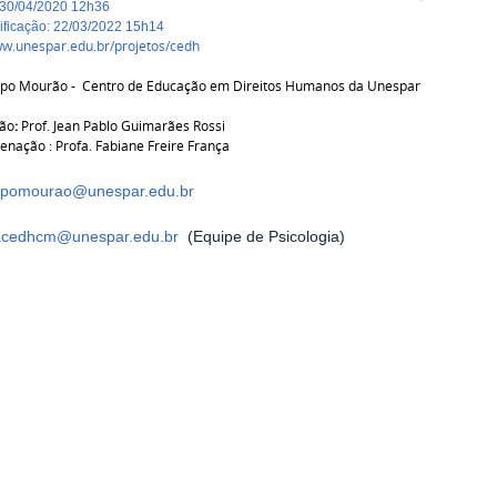
30/04/2020 12h36
dificação
:
22/03/2022 15h14
ww.unespar.edu.br/projetos/cedh
o Mourão - Centro de Educação em Direitos Humanos da Unespar
ão
:
Prof. Jean Pablo Guimarães Rossi
denação : Profa. Fabiane Freire França
pomourao@unespar.edu.br
iacedhcm@unespar.edu.br
(Equipe de Psicologia)