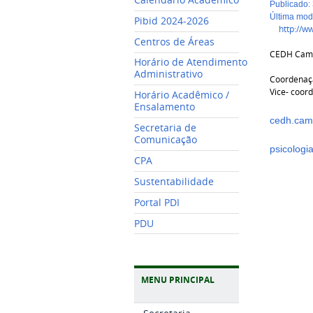
publicado
:
última mo
Pibid 2024-2026
http://w
Centros de Áreas
CEDH Camp
Horário de Atendimento
Administrativo
Coordenaç
Vice- coor
Horário Acadêmico /
Ensalamento
cedh.cam
Secretaria de
Comunicação
psicolog
CPA
Sustentabilidade
Portal PDI
PDU
MENU PRINCIPAL