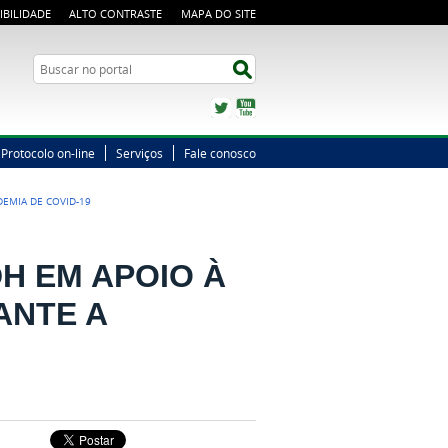
IBILIDADE
ALTO CONTRASTE
MAPA DO SITE
Busca
Buscar no portal
Twitter
YouTube
Protocolo on-line
Serviços
Fale conosco
EMIA DE COVID-19
H EM APOIO À
ANTE A