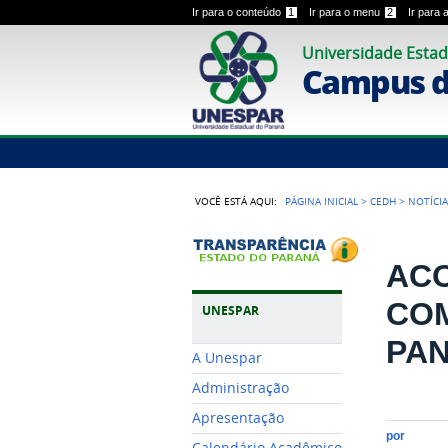
Ir para o conteúdo
1
Ir para o menu
2
Ir para
Universidade Estad
Campus 
VOCÊ ESTÁ AQUI:
PÁGINA INICIAL
>
CEDH
>
NOTÍCIA
ACO
CO
UNESPAR
PAN
A Unespar
Administração
Apresentação
por
Calendário Acadêmico