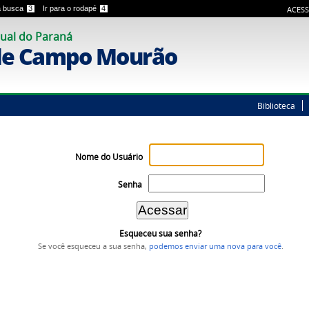
 a busca
3
Ir para o rodapé
4
ACESS
ual do Paraná
de Campo Mourão
Biblioteca
Nome do Usuário
Senha
Esqueceu sua senha?
Se você esqueceu a sua senha,
podemos enviar uma nova para você
.