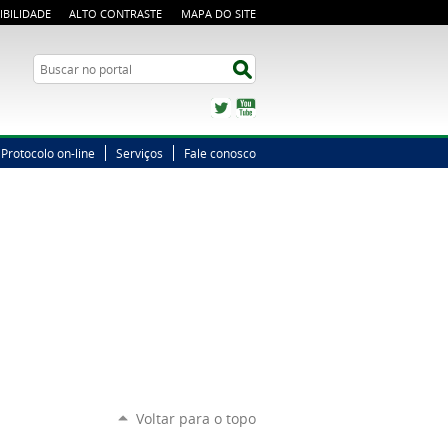
IBILIDADE
ALTO CONTRASTE
MAPA DO SITE
Busca
Buscar no portal
Twitter
YouTube
Protocolo on-line
Serviços
Fale conosco
Voltar para o topo