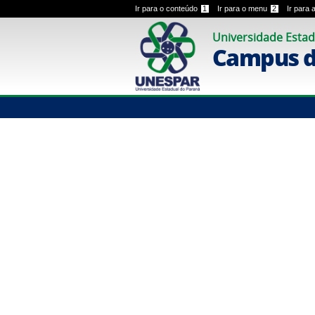
Ir para o conteúdo
1
Ir para o menu
2
Ir para
Universidade Estad
Campus 